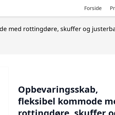
Forside
P
e med rottingdøre, skuffer og justerba
Opbevaringsskab,
fleksibel kommode m
rottingdøre, skuffer o