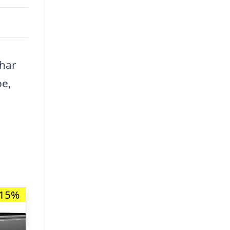
har
be,
-15%