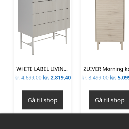
WHITE LABEL LIVING Cayo kommode, m. 4 skuffer – grå MDF og grå jern
Den
Den
Den
kr.
4.699,00
kr.
2.819,40
kr.
8.499,00
kr.
5.09
oprindelige
aktuelle
oprinde
pris
pris
pris
Gå til shop
Gå til shop
var:
er:
var:
kr. 4.699,00.
kr. 2.819,40.
kr. 8.49