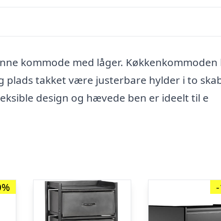
 denne kommode med låger. Køkkenkommoden 
g plads takket være justerbare hylder i to ska
ksible design og hævede ben er ideelt til e
0%