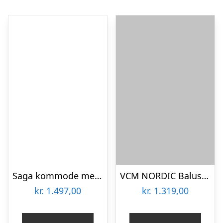
Saga kommode med 3 skuffer – sort
VCM NORDIC Balusa L kommode, m. 2 låger, 2 skuffer og 1 hylde – hvid/natur træ
kr.
1.497,00
kr.
1.319,00