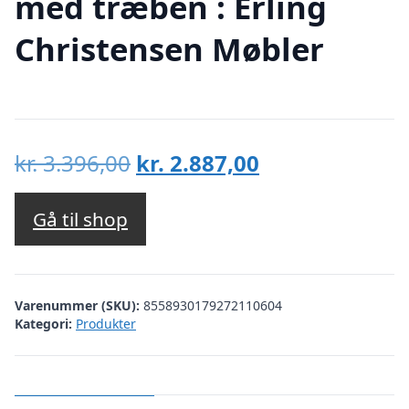
med træben : Erling
Christensen Møbler
Den
Den
kr.
3.396,00
kr.
2.887,00
oprindelige
aktuelle
pris
pris
Gå til shop
var:
er:
kr. 3.396,00.
kr. 2.887,00.
Varenummer (SKU):
8558930179272110604
Kategori:
Produkter