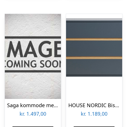
Saga kommode med 3 skuffer – sort
HOUSE NORDIC Bisley kommode, m. 3 skuffer – mørkegrå MDF og fyrretræ
kr.
1.497,00
kr.
1.189,00