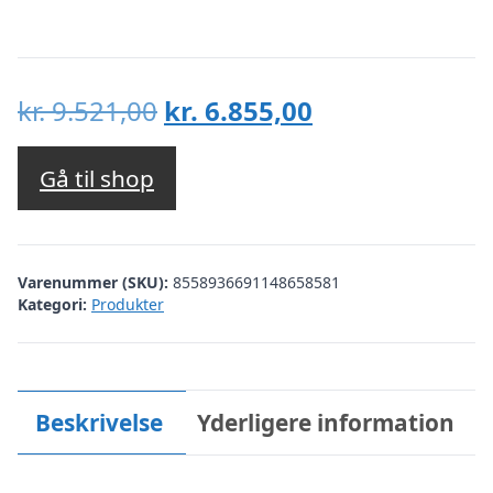
Den
Den
kr.
9.521,00
kr.
6.855,00
oprindelige
aktuelle
pris
pris
Gå til shop
var:
er:
kr. 9.521,00.
kr. 6.855,00.
Varenummer (SKU):
8558936691148658581
Kategori:
Produkter
Beskrivelse
Yderligere information