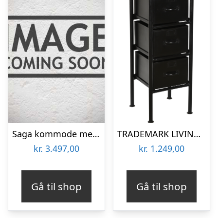
Saga kommode med 9 skuffer – sort
TRADEMARK LIVING SAGA KOMMODE/3 SKUFFER SORT – 86
kr.
3.497,00
kr.
1.249,00
Gå til shop
Gå til shop