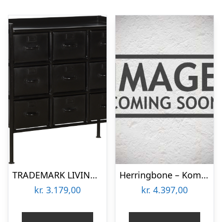
TRADEMARK LIVING SAGA KOMMODE M/9 SKUFFER SORT – 87
Herringbone – Kommode sildeben – 2 skuffer
kr.
3.179,00
kr.
4.397,00