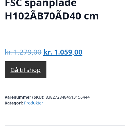
FSC spånplade
H102ÃB70ÃD40 cm
Den
Den
kr.
1.279,00
kr.
1.059,00
oprindelige
aktuelle
pris
pris
Gå til shop
var:
er:
kr. 1.279,00.
kr. 1.059,00.
Varenummer (SKU):
8382728484613156444
Kategori:
Produkter