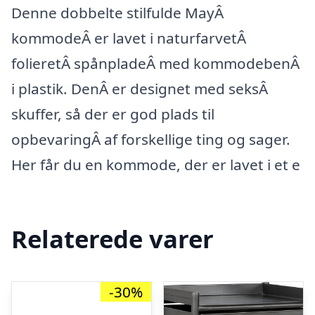
Denne dobbelte stilfulde MayÂ
kommodeÂ er lavet i naturfarvetÂ
folieretÂ spånpladeÂ med kommodebenÂ
i plastik. DenÂ er designet med seksÂ
skuffer, så der er god plads til
opbevaringÂ af forskellige ting og sager.
Her får du en kommode, der er lavet i et e
Relaterede varer
-30%