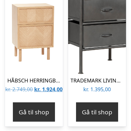
HÃBSCH HERRINGBONE KOMMODE M/SKUFFER NATUR – 60
TRADEMARK LIVING SAGA KOMMODE M/9 SKUFFER SORT – 62
Den
Den
kr.
2.749,00
kr.
1.924,00
kr.
1.395,00
oprindelige
aktuelle
pris
pris
Gå til shop
Gå til shop
var:
er:
kr. 2.749,00.
kr. 1.924,00.