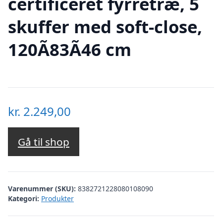
certificeret fyrretræ, 5
skuffer med soft-close,
120Ã83Ã46 cm
kr.
2.249,00
Gå til shop
Varenummer (SKU):
8382721228080108090
Kategori:
Produkter