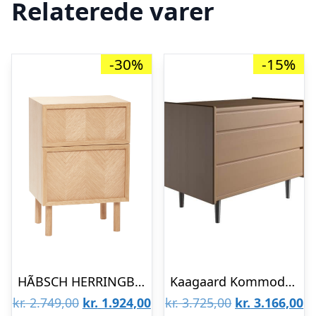
Relaterede varer
-30%
-15%
HÃBSCH HERRINGBONE KOMMODE M/SKUFFER NATUR – 60
Kaagaard Kommode med 3 Skuffer – Bøg med metalben : Erling Christensen Møbler
Den
Den
Den
D
kr.
2.749,00
kr.
1.924,00
kr.
3.725,00
kr.
3.166,00