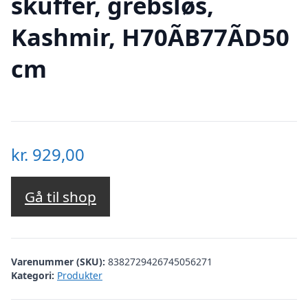
skuffer, grebsløs,
Kashmir, H70ÃB77ÃD50
cm
kr.
929,00
Gå til shop
Varenummer (SKU):
8382729426745056271
Kategori:
Produkter