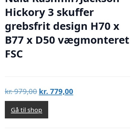
Hickory 3 skuffer
grebsfrit design H70 x
B77 x D50 vægmonteret
FSC
Den
Den
kr.
979,00
kr.
779,00
oprindelige
aktuelle
pris
pris
Gå til shop
var:
er:
kr. 979,00.
kr. 779,00.