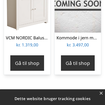
VCM NORDIC Balusa L kommode, m. 2 låger, 2 skuffer og 1 hylde – hvid/natur træ
Kommode i jern med 9 skuffer
kr.
1.319,00
kr.
3.497,00
Gå til shop
Gå til shop
×
Varekategorier
Dette website bruger tracking cookies
Produkter