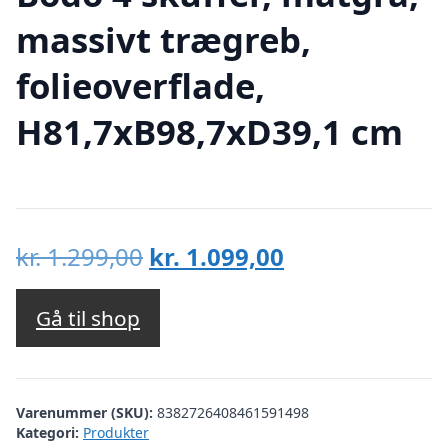
massivt trægreb,
folieoverflade,
H81,7xB98,7xD39,1 cm
Den
Den
kr.
1.299,00
kr.
1.099,00
oprindelige
aktuelle
pris
pris
Gå til shop
var:
er:
kr. 1.299,00.
kr. 1.099,00.
Varenummer (SKU):
8382726408461591498
Kategori:
Produkter