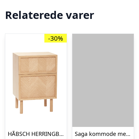
Relaterede varer
-30%
HÃBSCH HERRINGBONE KOMMODE M/SKUFFER NATUR – 60
Saga kommode med 9 skuffer – sort