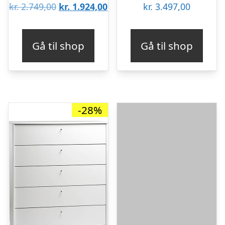
Den
Den
kr.
2.749,00
kr.
1.924,00
kr.
3.497,00
oprindelige
aktuelle
pris
pris
Gå til shop
Gå til shop
var:
er:
kr. 2.749,00.
kr. 1.924,00.
-28%