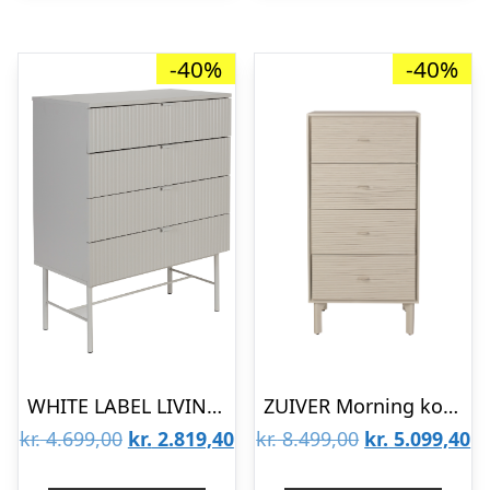
-40%
-40%
WHITE LABEL LIVING Cayo kommode, m. 4 skuffer – grå MDF og grå jern
ZUIVER Morning kommode, m. 4 skuffer – grå rattan/MDF/akacietræ
Den
Den
Den
D
kr.
4.699,00
kr.
2.819,40
kr.
8.499,00
kr.
5.099,40
oprindelige
aktuelle
oprindelige
ak