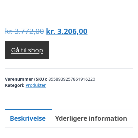
Den
Den
kr.
3.772,00
kr.
3.206,00
oprindelige
aktuelle
pris
pris
Gå til shop
var:
er:
kr. 3.772,00.
kr. 3.206,00.
Varenummer (SKU):
8558939257861916220
Kategori:
Produkter
Beskrivelse
Yderligere information