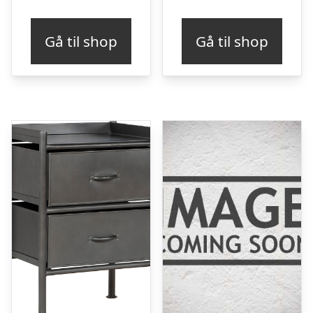
oprindelige
ak
pris
pr
Gå til shop
Gå til shop
var:
er
kr. 3.396,00.
kr