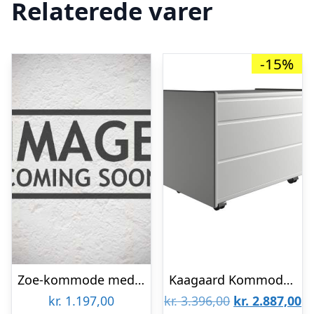
Relaterede varer
-15%
Zoe-kommode med 2 skuffer
Kaagaard Kommode med 3 Skuffer – Hvid med hjul : Erling Christensen Møbler
Den
D
kr.
1.197,00
kr.
3.396,00
kr.
2.887,00