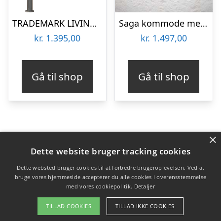
TRADEMARK LIVING SAGA KOMMODE M/9 SKUFFER SORT – 62
Saga kommode med 3 skuffer – sort
kr.
1.395,00
kr.
1.497,00
Gå til shop
Gå til shop
×
Varekategorier
Dette website bruger tracking cookies
Produkter
Dette websted bruger cookies til at forbedre brugeroplevelsen. Ved at
bruge vores hjemmeside accepterer du alle cookies i overensstemmelse
med vores cookiepolitik.
Detaljer
Copyright 2026 - Pilanto Aps
TILLAD COOKIES
TILLAD IKKE COOKIES
Forside
Om / kontakt
Blog
Betingelser