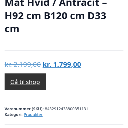
Mat Hvid / Antracit –
H92 cm B120 cm D33
cm
Den
Den
kr.
2.199,00
kr.
1.799,00
oprindelige
aktuelle
pris
pris
Gå til shop
var:
er:
kr. 2.199,00.
kr. 1.799,00.
Varenummer (SKU):
8432912438800351131
Kategori:
Produkter