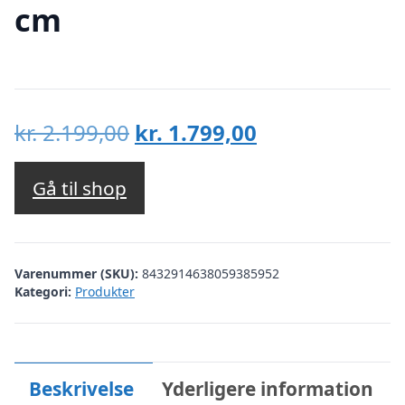
cm
Den
Den
kr.
2.199,00
kr.
1.799,00
oprindelige
aktuelle
pris
pris
Gå til shop
var:
er:
kr. 2.199,00.
kr. 1.799,00.
Varenummer (SKU):
8432914638059385952
Kategori:
Produkter
Beskrivelse
Yderligere information