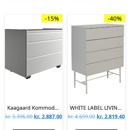
-15%
-40%
Kaagaard Kommode med 3 Skuffer – Hvid med hjul : Erling Christensen Møbler
WHITE LABEL LIVING Cayo kommode, m. 4 skuffer – grå MDF og grå jern
Den
Den
Den
D
kr.
3.396,00
kr.
2.887,00
kr.
4.699,00
kr.
2.819,40
oprindelige
aktuelle
oprindelige
ak